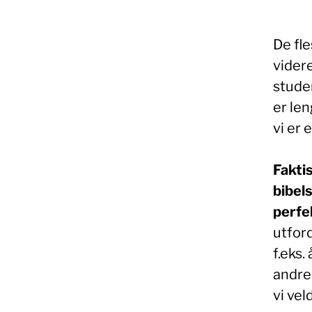
De fl
videre
studen
er len
vi er 
Faktis
bibel
perfe
utfor
f.eks.
andres
vi vel