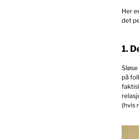
Her er
det p
1. D
Sløse 
på fol
faktis
relasj
(hvis 