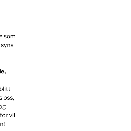
re som
t syns
le,
litt
s oss,
 og
or vil
n!