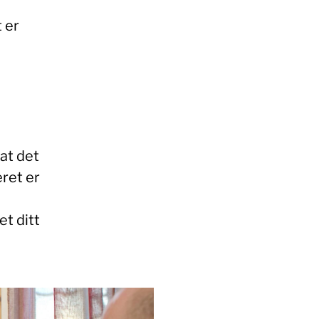
 er
 at det
ret er
et ditt