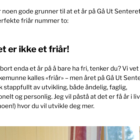
 noen gode grunner til at et år på Gå Ut Senteret
erfekte friår nummer to:
et er ikke et friår!
bort enda et år på å bare ha fri, tenker du? Vi vet
kemunne kalles «friår» – men året på Gå Ut Sente
k stappfullt av utvikling, både åndelig, faglig,
onelt og personlig. Jeg vil påstå at det er få år i liv
noen!) hvor du vil utvikle deg mer.