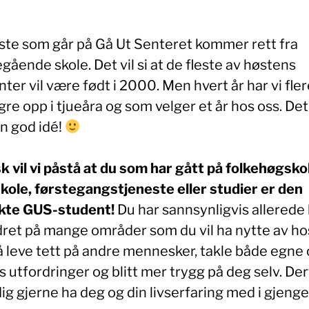
este som går på Gå Ut Senteret kommer rett fra
gående skole. Det vil si at de fleste av høstens
ter vil være født i 2000. Men hvert år har vi fle
gre opp i tjueåra og som velger et år hos oss. De
en god idé!
k vil vi påstå at du som har gått på folkehøgsko
skole, førstegangstjeneste eller studier er den
kte GUS-student!
Du har sannsynligvis allerede b
dret på mange områder som du vil ha nytte av ho
 å leve tett på andre mennesker, takle både egne
 utfordringer og blitt mer trygg på deg selv. Derf
dig gjerne ha deg og din livserfaring med i gjenge