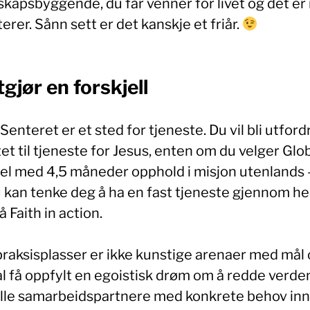
skapsbyggende, du får venner for livet og det er
erer. Sånn sett er det kanskje et friår.
tgjør en forskjell
Senteret er et sted for tjeneste. Du vil bli utford
et til tjeneste for Jesus, enten om du velger Glo
pel med 4,5 måneder opphold i misjon utenlands –
 kan tenke deg å ha en fast tjeneste gjennom he
å Faith in action.
praksisplasser er ikke kunstige arenaer med mål
al få oppfylt en egoistisk drøm om å redde verde
elle samarbeidspartnere med konkrete behov in