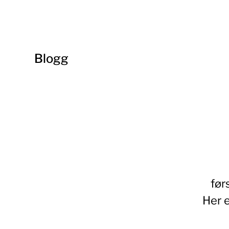
Blogg
før
Her e