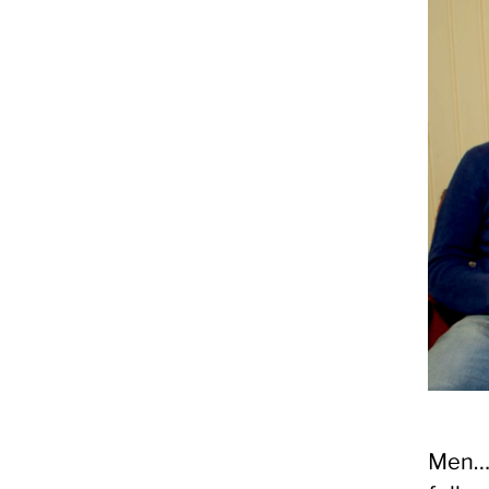
Men… d