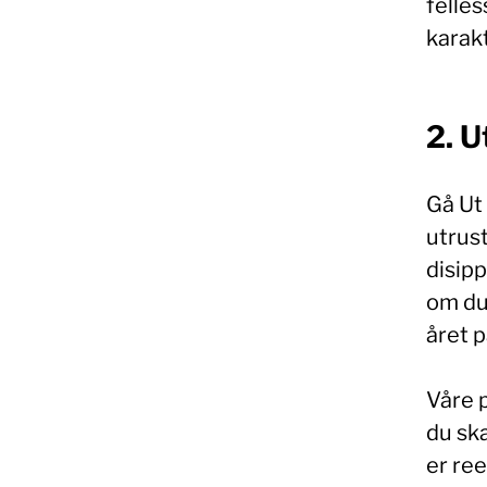
felles
karakt
2. U
Gå Ut 
utrust
disip
om du
året p
Våre 
du sk
er re