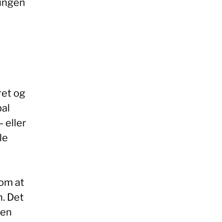
 ingen
ret og
bal
 eller
le
 om at
n. Det
nen