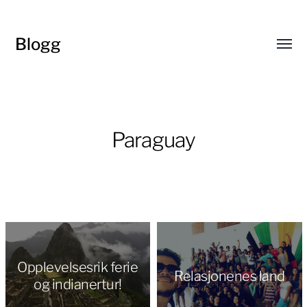
Blogg
Toggl
menu
Paraguay
Opplevelsesrik ferie
Relasjonenes land
og indianertur!