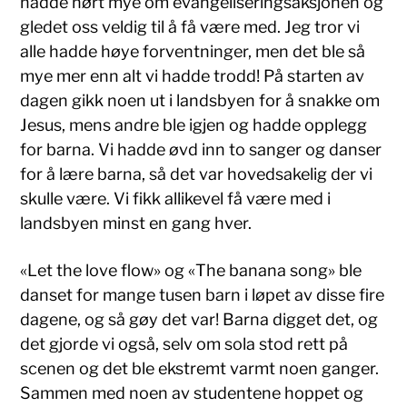
hadde hørt mye om evangeliseringsaksjonen og
gledet oss veldig til å få være med. Jeg tror vi
alle hadde høye forventninger, men det ble så
mye mer enn alt vi hadde trodd! På starten av
dagen gikk noen ut i landsbyen for å snakke om
Jesus, mens andre ble igjen og hadde opplegg
for barna. Vi hadde øvd inn to sanger og danser
for å lære barna, så det var hovedsakelig der vi
skulle være. Vi fikk allikevel få være med i
landsbyen minst en gang hver.
«Let the love flow» og «The banana song» ble
danset for mange tusen barn i løpet av disse fire
dagene, og så gøy det var! Barna digget det, og
det gjorde vi også, selv om sola stod rett på
scenen og det ble ekstremt varmt noen ganger.
Sammen med noen av studentene hoppet og