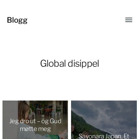
Blogg
Toggl
menu
Global disippel
Jeg dro ut – og Gud
møtte meg
Sayonara Japan. Et