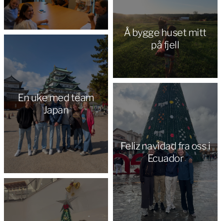
Å bygge huset mitt
på fjell
En uke med team
Japan
Feliz navidad fra oss i
Ecuador