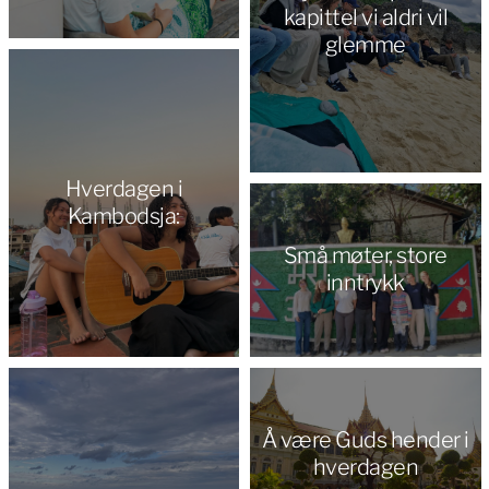
kapittel vi aldri vil
glemme
Hverdagen i
Kambodsja:
Små møter, store
inntrykk
Å være Guds hender i
hverdagen