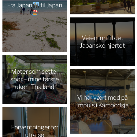
Fra Japan
til Japan
Veien inn til det
Japanske hjertet
Møter som setter
spor – mine første
uker i Thailand
Vi har vært med på
Impuls i Kambodsja
Forventninger før
utreise