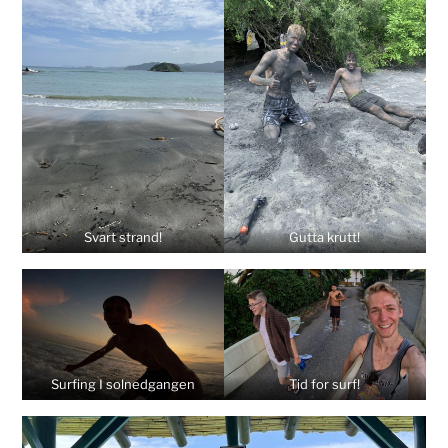
Svart strand!
Gutta krutt!
Surfing I solnedgangen
Tid for surf!