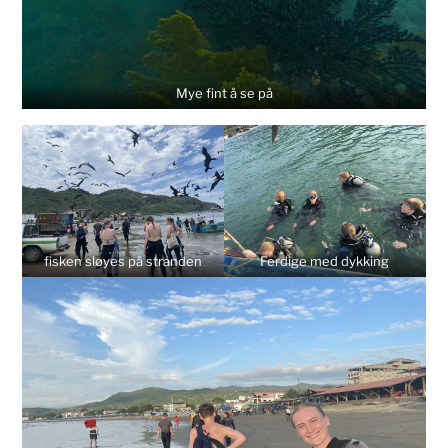
Mye fint å se på
fisken sløyes på stranden
Ferdige med dykking