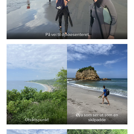
På vei til dykkesenteret
Øya som ser ut som en
Utsiktspunkt
skilpadde