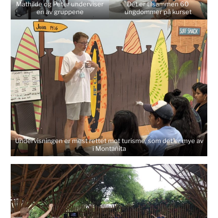
Mathilde og Peter underviser
Det er tilsammen 60
en av gruppene
ungdommer på kurset
Undervisningen er mest rettet mot turisme, som det er mye av
i Montañita