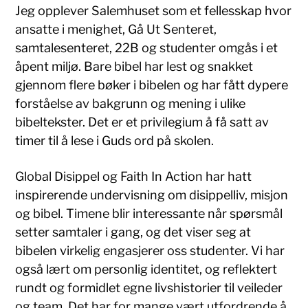
Jeg opplever Salemhuset som et fellesskap hvor
ansatte i menighet, Gå Ut Senteret,
samtalesenteret, 22B og studenter omgås i et
åpent miljø. Bare bibel har lest og snakket
gjennom flere bøker i bibelen og har fått dypere
forståelse av bakgrunn og mening i ulike
bibeltekster. Det er et privilegium å få satt av
timer til å lese i Guds ord på skolen.
Global Disippel og Faith In Action har hatt
inspirerende undervisning om disippelliv, misjon
og bibel. Timene blir interessante når spørsmål
setter samtaler i gang, og det viser seg at
bibelen virkelig engasjerer oss studenter. Vi har
også lært om personlig identitet, og reflektert
rundt og formidlet egne livshistorier til veileder
og team. Det har for mange vært utfordrende å