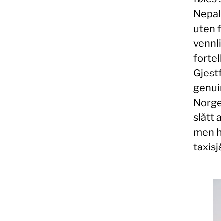
Nepal 
uten 
vennli
fortel
Gjest
genuin
Norge
slått 
men h
taxisj