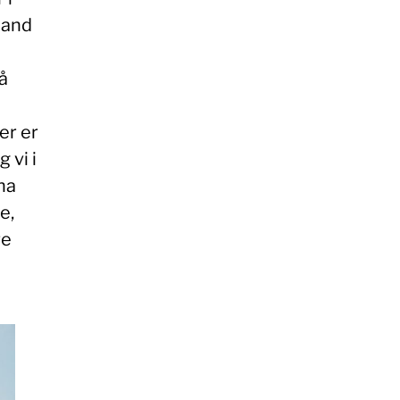
 land
 å
er er
 vi i
ha
e,
re