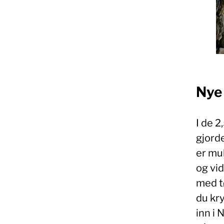
Nye 
I de 2
gjorde
er mu
og vi
med tø
du kr
inn i 