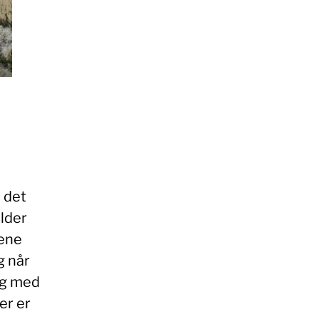
e
e det
lder
dene
g når
eg med
er er