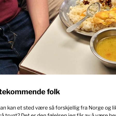
tekommende folk
n kan et sted være så forskjellig fra Norge og li
så trygt? Det er den følelsen jeg får av å være her