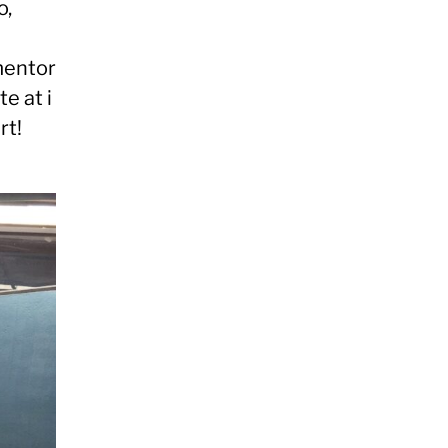
o,
 mentor
te at i
rt!