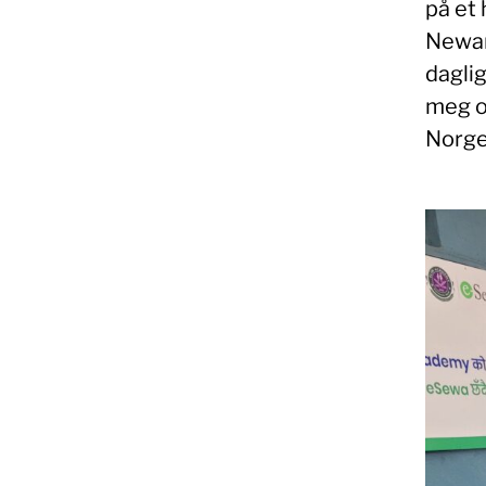
på et 
Newari
daglig
meg om
Norge 