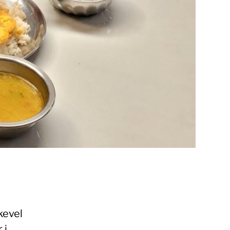
kevel
 i