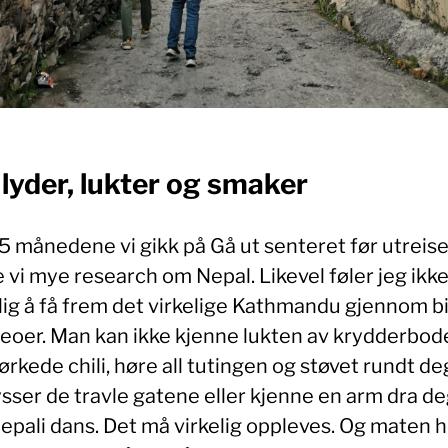
lyder, lukter og smaker
,5 månedene vi gikk på Gå ut senteret før utreis
 vi mye research om Nepal. Likevel føler jeg ikk
lig å få frem det virkelige Kathmandu gjennom bi
deoer. Man kan ikke kjenne lukten av krydderbo
rkede chili, høre all tutingen og støvet rundt de
ysser de travle gatene eller kjenne en arm dra d
Nepali dans. Det må virkelig oppleves. Og maten h