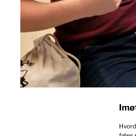
Imø
Hvorda
føles 