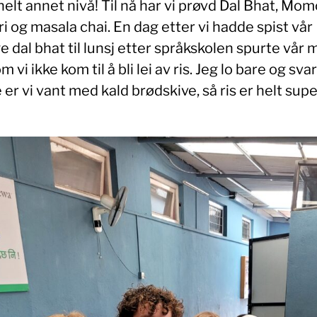
helt annet nivå! Til nå har vi prøvd Dal Bhat, Mom
 og masala chai. En dag etter vi hadde spist vår
e dal bhat til lunsj etter språkskolen spurte vår
 vi ikke kom til å bli lei av ris. Jeg lo bare og svar
er vi vant med kald brødskive, så ris er helt supe