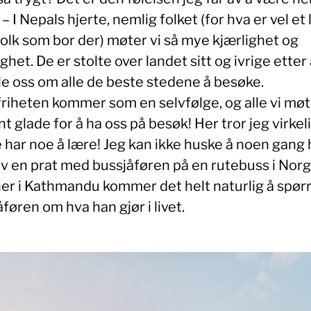
– I Nepals hjerte, nemlig folket (for hva er vel et
folk som bor der) møter vi så mye kjærlighet og
ghet. De er stolte over landet sitt og ivrige etter
le oss om alle de beste stedene å besøke.
friheten kommer som en selvfølge, og alle vi møt
t glade for å ha oss på besøk! Her tror jeg virkelig
 har noe å lære! Jeg kan ikke huske å noen gang 
av en prat med bussjåføren på en rutebuss i Norg
er i Kathmandu kommer det helt naturlig å spør
åføren om hva han gjør i livet.