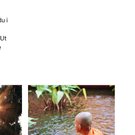
u i
 Ut
e