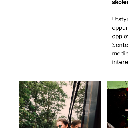
skolen
Utstyr
oppdra
opple
Senter
medie
intere