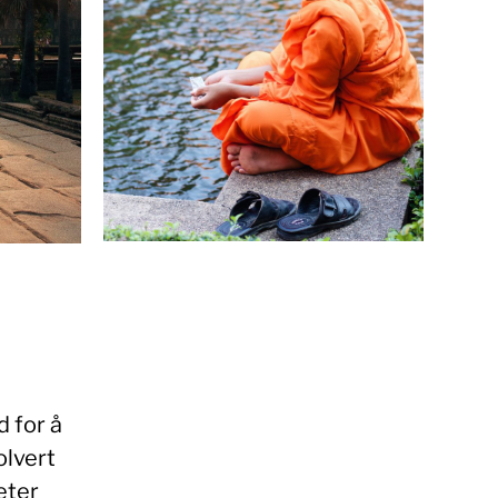
d for å
olvert
eter