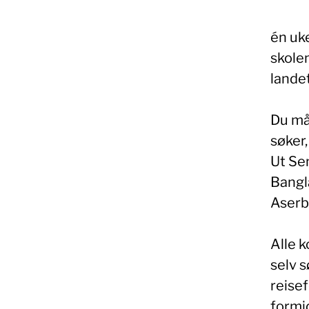
én uk
skolen
landet
Du må
søker,
Ut Se
Bangla
Aserb
Alle k
selv s
reisef
formid