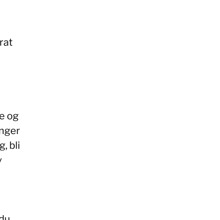
rat
ke og
inger
, bli
v
 du