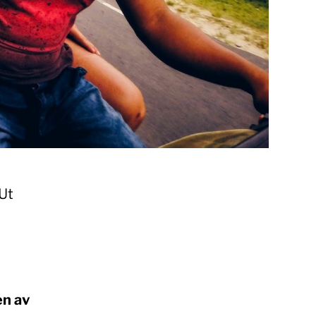
 Ut
-
en av