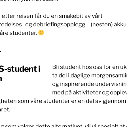
 etter reisen får du en smakebit av vårt
redelses- og debriefingsopplegg – (nesten) akku
åre studenter.
…
Bli student hos oss for en u
S-student i
ta del i daglige morgensaml
m
og inspirerende undervisning
med på aktiviteter og opple
heten som våre studenter er en del av gjennom
ret.
g som velger dette alternativet, vil vi spesielt at