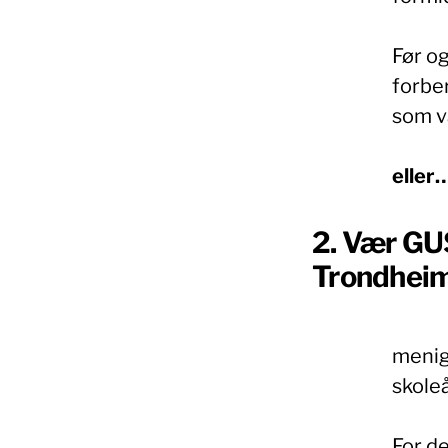
Før og
forbe
som v
eller
2. Vær GU
Trondhei
menig
skoleå
For de