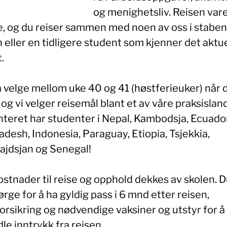
og menighetsliv. Reisen vare
e, og du reiser sammen med noen av oss i staben
 eller en tidligere student som kjenner det aktu
.
 velge mellom uke 40 og 41 (høstferieuker) når 
 og vi velger reisemål blant et av våre praksislan
nteret har studenter i Nepal, Kambodsja, Ecuador
desh, Indonesia, Paraguay, Etiopia, Tsjekkia,
ajdsjan og Senegal!
ostnader til reise og opphold dekkes av skolen. 
ørge for å ha gyldig pass i 6 mnd etter reisen,
orsikring og nødvendige vaksiner og utstyr for å
le inntrykk fra reisen.