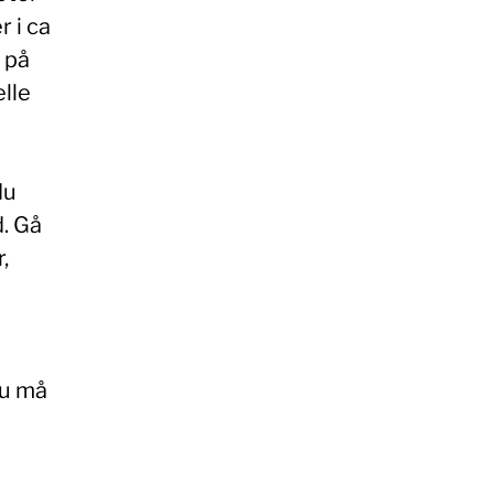
r i ca
 på
elle
du
d. Gå
,
Du må