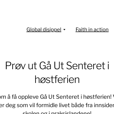
Global disippel
Faith in action
Prøv ut Gå Ut Senteret i
høstferien
m å få oppleve Gå Ut Senteret i høstferien! 
er deg som vil formidle livet både fra innside
skolen og i praksislandene!