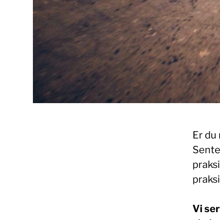
Er du
Sente
praksi
praks
Vi ser