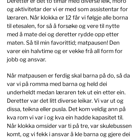
Deretter er det to timar med diverse leik, moro
og aktivitetar der vi er med som assistentar for
læraren. Når klokka er 12 får vi følgje alle borna
til etesalen, for så å forsøke og vere til nytte
med å mate dei og deretter rydde opp etter
maten. Så til min favorittid; matpausen! Den
varer ein halvtime og er vekke frå all form for
jobb og ansvar.
Når matpausen er ferdig skal barna på do, så da
var vi på romma med barna og held dei
underheldt medan læraren tek ut ein etter ein.
Deretter var det litt diverse leikar. Vi var ut og
dissa, teikna eller pusla. Det kom veldig ann på
kva rom vi var i og kva ein hadde kapasitet til.
Når klokka omsider var ti på tre, var skulebussen
komt, og vi fekk i ansvar å kle barna og gjere dei