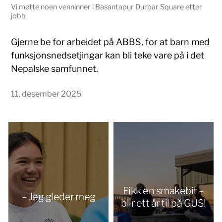
Vi møtte noen venninner i Basantapur Durbar Square etter
jobb
Gjerne be for arbeidet på ABBS, for at barn med
funksjonsnedsetjingar kan bli teke vare på i det
Nepalske samfunnet.
11. desember 2025
Fikk en smakebit –
– Jeg gleder meg
blir ett år til på GUS!