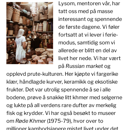
Lysom, mentoren vår, har
tatt oss med på masse
interessant og spennende
de første dagene. Vi føler
fortsatt at vi lever i ferie-
modus, samtidig som vi
allerede er blitt en del av
livet her nede. Vi har vært
på
Russian market
og
opplevd prute-kulturen. Her kjøpte vi fargerike
klær, håndlagde kurver, keramikk og eksotiske
frukter. Det var utrolig spennende å se i alle
bodene, prøve å snakke litt khmer med selgerne
og lukte på all verdens rare dufter av merkelig
fisk og krydder. Vi har også besøkt to museer
om
Røde Khmer
(1975-79), hvor over to
millioner kambodsjanere mistet livet under det