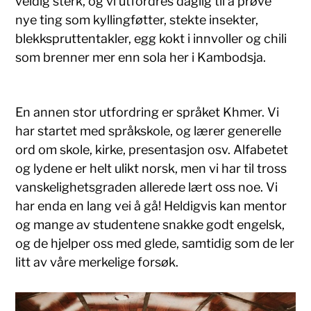
veldig sterk, og vi utfordres daglig til å prøve
nye ting som kyllingføtter, stekte insekter,
blekkspruttentakler, egg kokt i innvoller og chili
som brenner mer enn sola her i Kambodsja.
En annen stor utfordring er språket Khmer. Vi
har startet med språkskole, og lærer generelle
ord om skole, kirke, presentasjon osv. Alfabetet
og lydene er helt ulikt norsk, men vi har til tross
vanskelighetsgraden allerede lært oss noe. Vi
har enda en lang vei å gå! Heldigvis kan mentor
og mange av studentene snakke godt engelsk,
og de hjelper oss med glede, samtidig som de ler
litt av våre merkelige forsøk.