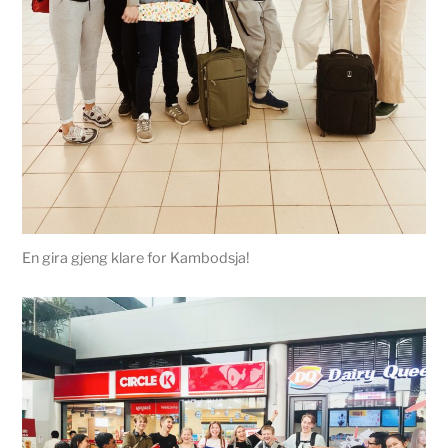
En gira gjeng klare for Kambodsja!