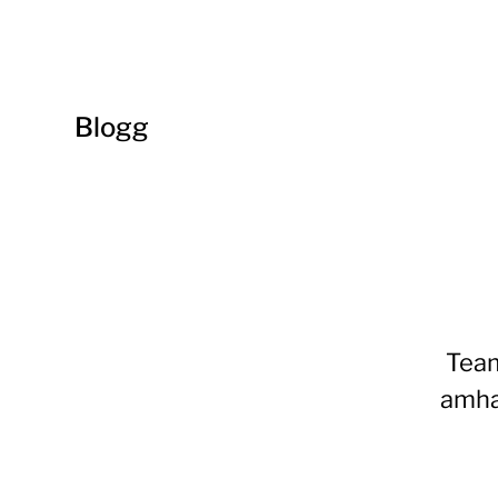
Blogg
Team
amhar