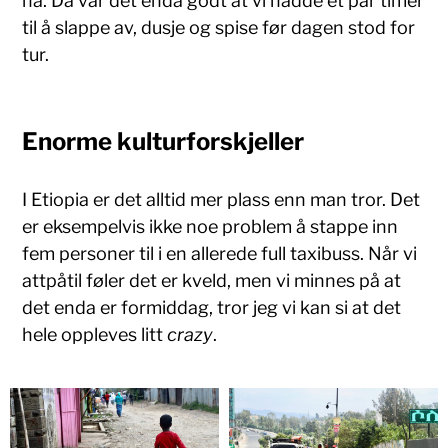
nå. Da var det enda godt at vi hadde et par timer
til å slappe av, dusje og spise før dagen stod for
tur.
Enorme kulturforskjeller
I Etiopia er det alltid mer plass enn man tror. Det
er eksempelvis ikke noe problem å stappe inn
fem personer til i en allerede full taxibuss. Når vi
attpåtil føler det er kveld, men vi minnes på at
det enda er formiddag, tror jeg vi kan si at det
hele oppleves litt
crazy
.