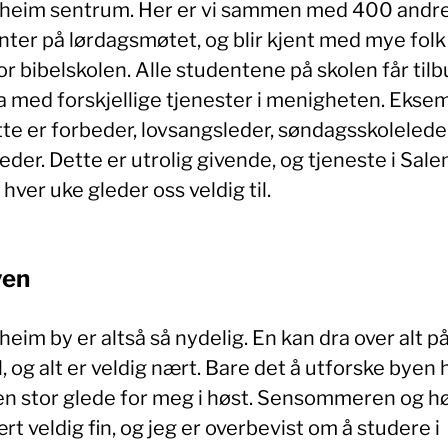
heim sentrum. Her er vi sammen med 400 andr
nter på lørdagsmøtet, og blir kjent med mye folk
r bibelskolen. Alle studentene på skolen får til
ra med forskjellige tjenester i menigheten. Ekse
te er forbeder, lovsangsleder, søndagsskoleleder
der. Dette er utrolig givende, og tjeneste i Sale
 hver uke gleder oss veldig til.
yen
eim by er altså så nydelig. En kan dra over alt p
, og alt er veldig nært. Bare det å utforske byen 
en stor glede for meg i høst. Sensommeren og h
rt veldig fin, og jeg er overbevist om å studere i