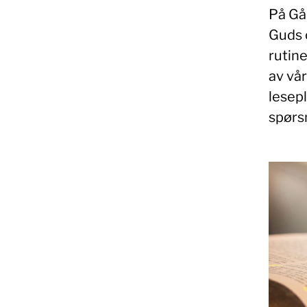
På Gå 
Guds o
rutin
av vår
lesep
spørs