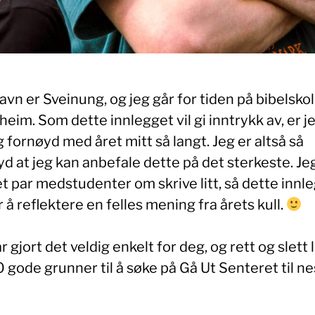
avn er Sveinung, og jeg går for tiden på bibelskol
eim. Som dette innlegget vil gi inntrykk av, er j
g fornøyd med året mitt så langt. Jeg er altså så
d at jeg kan anbefale dette på det sterkeste. Je
t par medstudenter om skrive litt, så dette innl
 å reflektere en felles mening fra årets kull.
r gjort det veldig enkelt for deg, og rett og slett l
 gode grunner til å søke på Gå Ut Senteret til nes