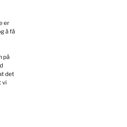
e er
og å få
m på
nd
at det
 vi