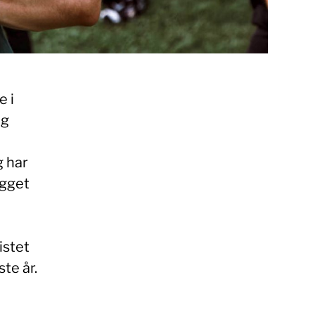
e i
eg
g har
egget
istet
te år.