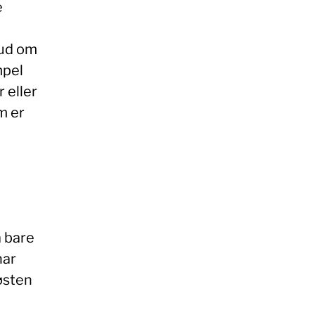
e
bud om
mpel
 eller
m er
å bare
har
østen