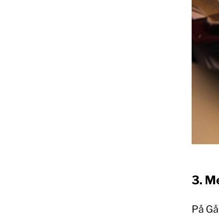
3. M
På Gå 