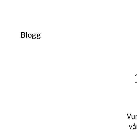
Blogg
Vur
vå