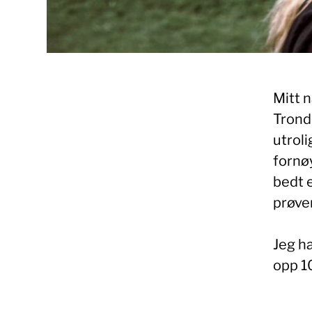
Mitt n
Trondh
utroli
fornøy
bedt e
prøver
Jeg ha
opp 10