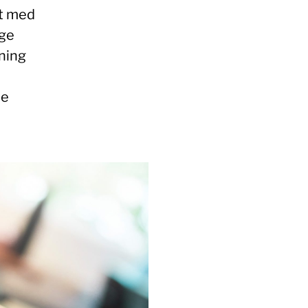
nt med
ige
ning
me