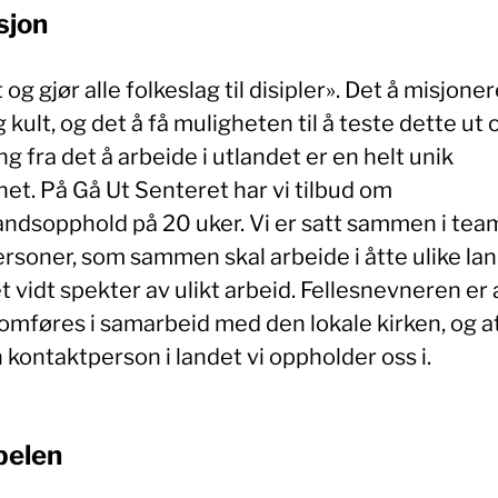
sjon
 og gjør alle folkeslag til disipler». Det å misjoner
g kult, og det å få muligheten til å teste dette ut 
ng fra det å arbeide i utlandet er en helt unik
et. På Gå Ut Senteret har vi tilbud om
andsopphold på 20 uker. Vi er satt sammen i tea
ersoner, som sammen skal arbeide i åtte ulike la
 vidt spekter av ulikt arbeid. Fellesnevneren er 
omføres i samarbeid med den lokale kirken, og at
 kontaktperson i landet vi oppholder oss i.
belen