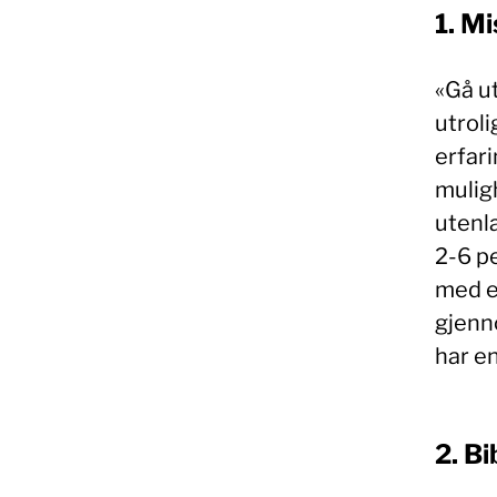
1. Mi
«Gå ut
utroli
erfari
muligh
utenl
2-6 p
med et
gjenn
har en
2. Bi