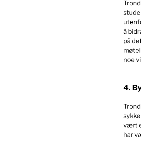
Trond
stude
utenfo
å bid
på det
møtele
noe vi
4. B
Trondh
sykkel
vært 
har væ