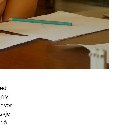
med
n vi
 hvor
skje
r å