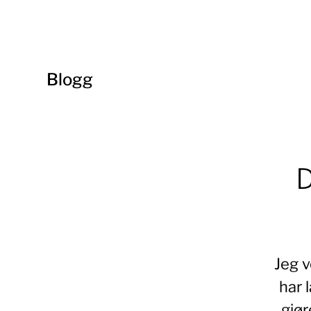
Blogg
D
Jeg v
har 
gjør