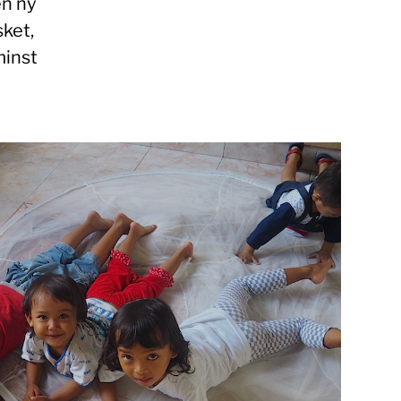
en ny
sket,
minst