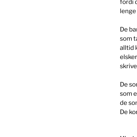
fordi 
lenge 
De bar
som ta
alltid
elsker
skriv
De so
som e
de so
De kom