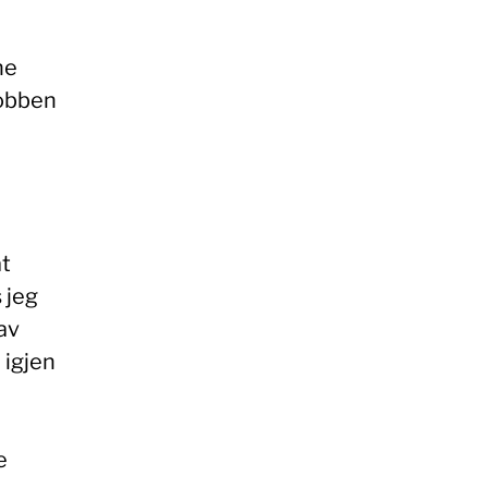
ne
jobben
at
s jeg
av
– igjen
e