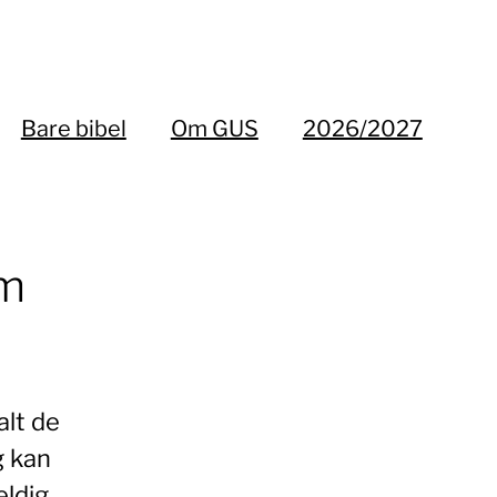
Bare bibel
Om GUS
2026/2027
om
alt de
g kan
eldig