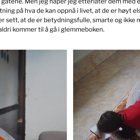
 gatene. Men jeg håper jeg etterlater dem med 
ning på hva de kan oppnå i livet, at de er høyt el
er sett, at de er betydningsfulle, smarte og ikke 
aldri kommer til å gå i glemmeboken.