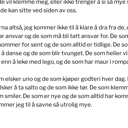
de vil klemme meg, eller ikke trenger å si så mye 
de kan sitte ved siden av oss.
na altså, jeg kommer ikke til å klare å dra fra de,
r ansvar og de som må bli tatt ansvar for. De so
 kommer for sent og de som alltid er tidlige. De s
 å danse og de som blir tvunget. De som heller vi
e enn å leke med lego, og de som har maur i romp
m elsker uno og de som kjøper godteri hver dag.
lsker å ta salto og de som ikke tør. De som klem
m smiler. De som er nye og de som alltid har kom
mer jeg til å savne så utrolig mye.