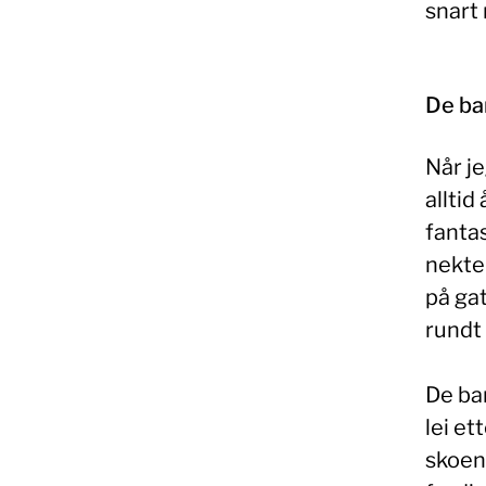
snart 
De ba
Når je
alltid
fanta
nekter
på gat
rundt
De ba
lei et
skoene