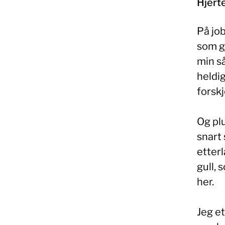
Hjert
På job
som gj
min s
heldig
forskj
Og plu
snart 
etter
gull, 
her.
Jeg e