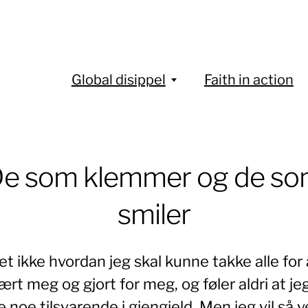
Global disippel
Faith in action
e som klemmer og de s
smiler
et ikke hvordan jeg skal kunne takke alle for 
lært meg og gjort for meg, og føler aldri at je
e noe tilsvarende i gjengjeld. Men jeg vil så v