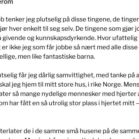
erom
b tenker jeg plutselig på disse tingene, de tinge
ør hver enkelt til seg selv. De tingene som gjør 
å givende og kunnskapsdyrkende. Hvor ufattelig
 er ikke jeg som får jobbe så nært med alle disse
ellige, men like fantastiske barna.
tselig får jeg dårlig samvittighet, med tanke på 
skal jeg hjem til mitt store hus, i rike Norge. Men
later så mange nydelige mennesker med hjerter 
som har fått en så utrolig stor plass i hjertet mitt 
tterlater de i de samme små husene på de samm