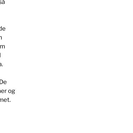
så
 de
m
om
l
a.
 De
mer og
met.