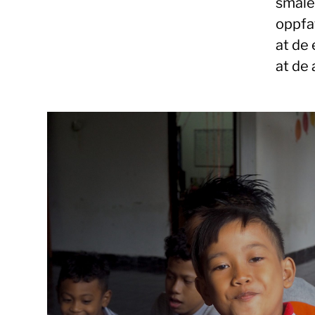
smale
oppfat
at de 
at de 