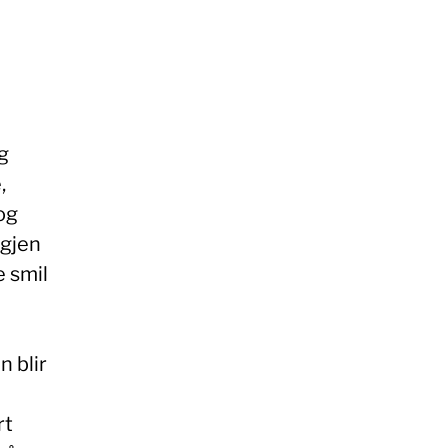
g
,
og
igjen
e smil
n blir
rt