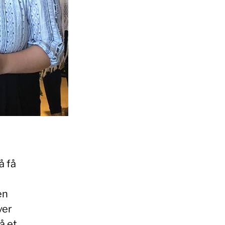
å få
en
ver
å et