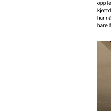
opp le
kjøttd
har nå
bare å