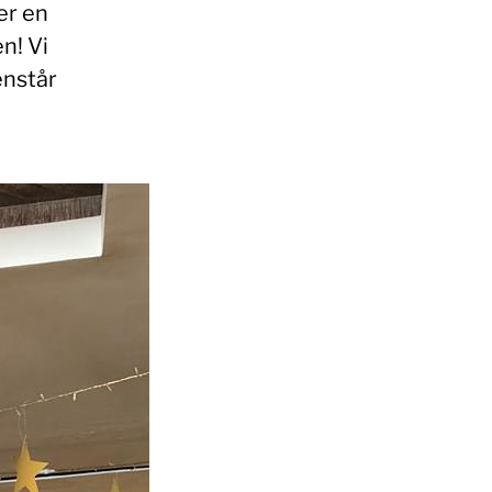
er en
n! Vi
enstår