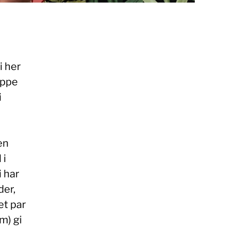
i her
appe
i
en
 i
i har
der,
et par
m) gi