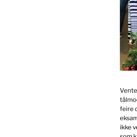
Ventet
tålmod
feire 
eksam
ikke v
som k