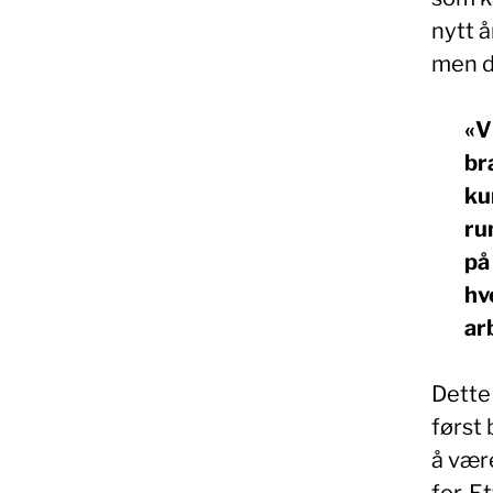
nytt å
men d
«V
br
ku
ru
på
hv
ar
Dette
først 
å være