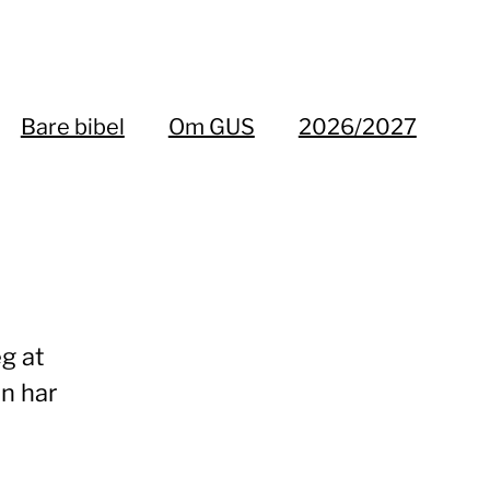
Bare bibel
Om GUS
2026/2027
eg at
an har