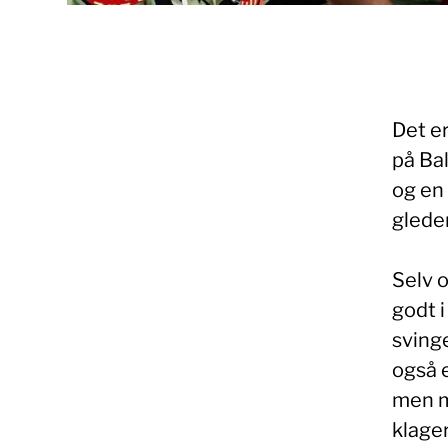
Det er
på Ba
og en 
gleder
Selv o
godt i
sving
også e
men m
klager