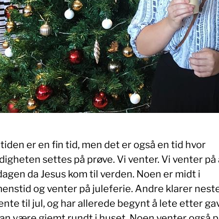
iden er en fin tid, men det er også en tid hvor
igheten settes på prøve. Vi venter. Vi venter på 
dagen da Jesus kom til verden. Noen er midt i
enstid og venter på juleferie. Andre klarer nest
ente til jul, og har allerede begynt å lete etter ga
an være gjemt rundt i huset. Noen venter også p