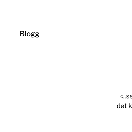
Blogg
«..s
det k