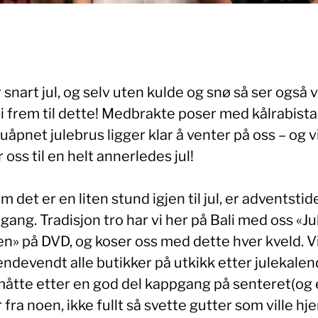
 snart jul, og selv uten kulde og snø så ser også v
li frem til dette! Medbrakte poser med kålrabist
uåpnet julebrus ligger klar å venter på oss – og v
 oss til en helt annerledes jul!
m det er en liten stund igjen til jul, er adventstid
 gang. Tradisjon tro har vi her på Bali med oss «Jul
en» på DVD, og koser oss med dette hver kveld. V
ndevendt alle butikker på utkikk etter julekalen
åtte etter en god del kappgang på senteret(og 
 fra noen, ikke fullt så svette gutter som ville hje