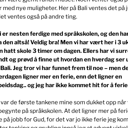
r med nye muligheter. Her på Bali ventes det på j
et ventes også på andre ting.
i er nesten ferdige med språkskolen, og den ha
a den altså! Veldig bra! Men vi har vært her i 3 u
n hatt skole 3 timer om dagen. Ellers har vi sur
ndt og prøvd å finne ut hvordan en hverdag ser 
 Bali. Jeg tror vi har funnet frem til noe – men 
erdagen ligner mer en ferie, enn det ligner en
beidsdag.. og jeg har ikke kommet hit for å ferie
 var de første tankene mine som dukket opp når 
begynte på språkskolen. At det ligner mer på fer
 på jobb for Gud, for det var jo ikke ferie jeg kom