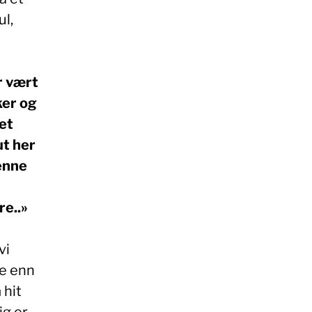
ul,
r vært
ker og
ret
ut her
denne
re..»
vi
ie enn
 hit