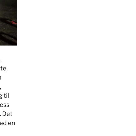
.
te,
n
,
 til
ress
. Det
med en