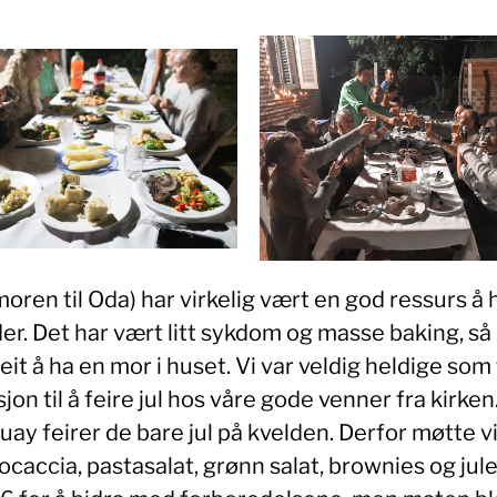
moren til Oda) har virkelig vært en god ressurs å h
der. Det har vært litt sykdom og masse baking, så
eit å ha en mor i huset. Vi var veldig heldige som 
sjon til å feire jul hos våre gode venner fra kirken.
ay feirer de bare jul på kvelden. Derfor møtte v
caccia, pastasalat, grønn salat, brownies og jul