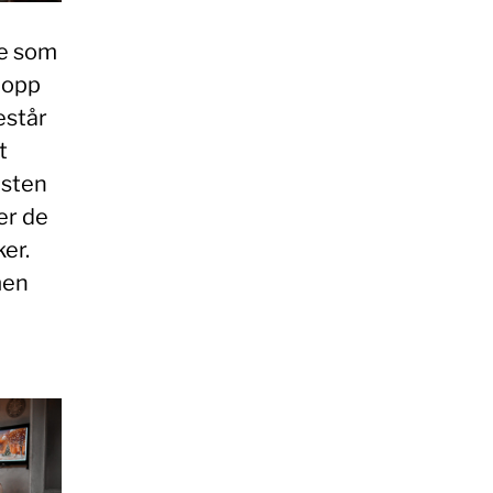
 de som
 opp
estår
t
esten
er de
ker.
men