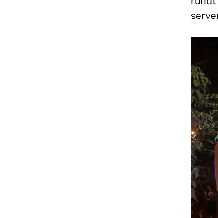
rundt
server