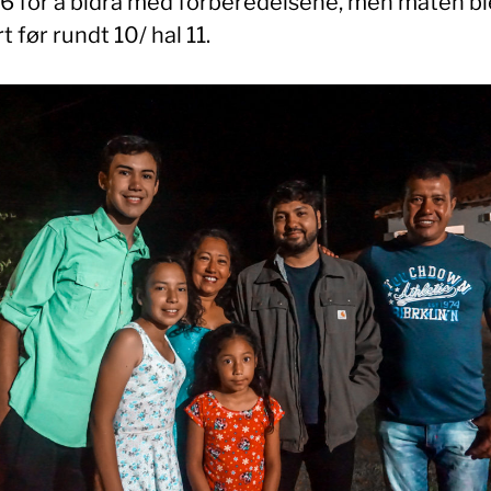
 6 for å bidra med forberedelsene, men maten bl
t før rundt 10/ hal 11.