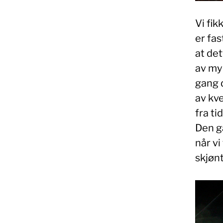
Vi fik
er fas
at det
av mye
gang d
av kve
fra ti
Den g
når vi
skjønt