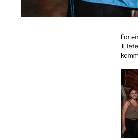
For ei
Julefe
komme