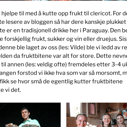
k hjelpe til med å kutte opp frukt til clericot. For
te lesere av bloggen så har dere kanskje plukket
te er en tradisjonell drikke her i Paraguay. Den b
 forskjellig frukt, sukker og vin eller druejus. Sis
enne ble laget av oss (les: Vilde) ble vi ledd av r
lden da fruktbitene var alt for store. Dette nevn
d til annen (les: veldig ofte) fremdeles etter 3-4 u
angen forstod vi ikke hva som var så morsomt, 
 fikk se hvor små de egentlig kutter fruktbitene
e vi det.