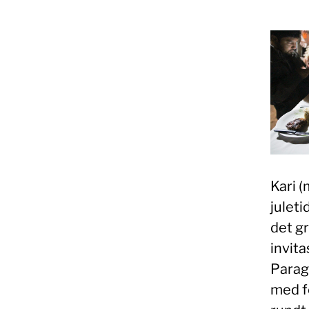
Kari (
juleti
det gr
invita
Paragu
med fo