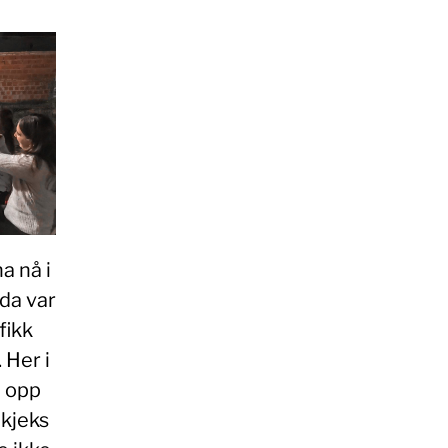
a nå i
 da var
fikk
 Her i
i opp
ekjeks