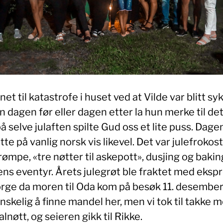
net til katastrofe i huset ved at Vilde var blitt syk
 dagen før eller dagen etter la hun merke til det
 selve julaften spilte Gud oss et lite puss. Dage
tte på vanlig norsk vis likevel. Det var julefrokost
rømpe, «tre nøtter til askepott», dusjing og baking
ens eventyr. Årets julegrøt ble fraktet med eksp
orge da moren til Oda kom på besøk 11. desember
nskelig å finne mandel her, men vi tok til takke 
alnøtt, og seieren gikk til Rikke.