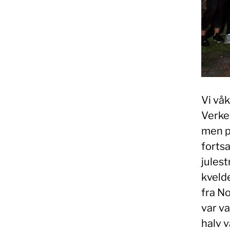
Vi våk
Verken
men på
fortsa
julest
kveld
fra N
var va
halv v