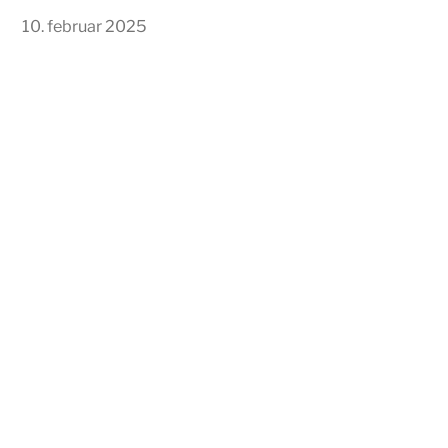
10. februar 2025
En ny start på Gå Ut
Det startet med
Senteret
boller
© 2026
Blogg