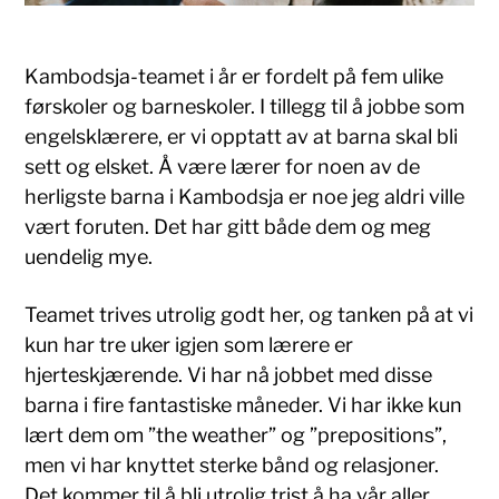
Kambodsja-teamet i år er fordelt på fem ulike
førskoler og barneskoler. I tillegg til å jobbe som
engelsklærere, er vi opptatt av at barna skal bli
sett og elsket. Å være lærer for noen av de
herligste barna i Kambodsja er noe jeg aldri ville
vært foruten. Det har gitt både dem og meg
uendelig mye.
Teamet trives utrolig godt her, og tanken på at vi
kun har tre uker igjen som lærere er
hjerteskjærende. Vi har nå jobbet med disse
barna i fire fantastiske måneder. Vi har ikke kun
lært dem om ”the weather” og ”prepositions”,
men vi har knyttet sterke bånd og relasjoner.
Det kommer til å bli utrolig trist å ha vår aller