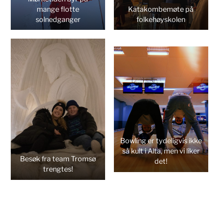
mange flotte
Katakombemøte på
solnedganger
folkehøyskolen
Bowling er tydeligvis ikke
så kult i Alta, men vi liker
Besøk fra team Tromsø
det!
trengtes!