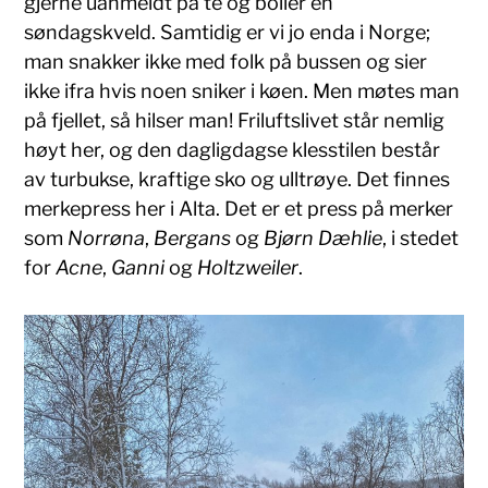
gjerne uanmeldt på te og boller en
søndagskveld. Samtidig er vi jo enda i Norge;
man snakker ikke med folk på bussen og sier
ikke ifra hvis noen sniker i køen. Men møtes man
på fjellet, så hilser man! Friluftslivet står nemlig
høyt her, og den dagligdagse klesstilen består
av turbukse, kraftige sko og ulltrøye. Det finnes
merkepress her i Alta. Det er et press på merker
som
Norrøna
,
Bergans
og
Bjørn Dæhlie
, i stedet
for
Acne
,
Ganni
og
Holtzweiler
.