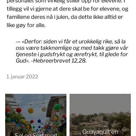
personalet som virkelig stiller opp for elevene. I
tillegg vil vi gjerne at dere skal be for elevene, og
familiene deres nå i julen, da dette ikke alltid er
like gøy for alle.
«
Derfor: siden vi får et urokkelig rike, så la
oss være takknemlige og med takk gjøre vår
tjeneste i gudsfrykt og ærefrykt, til glede for
Gud
«. -Hebreerbrevet 12,28.
1. januar 2022
Guayaquil; en
Sol og Surf med