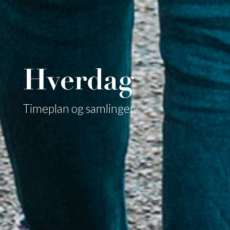
Hverdag
Timeplan og samlinger.